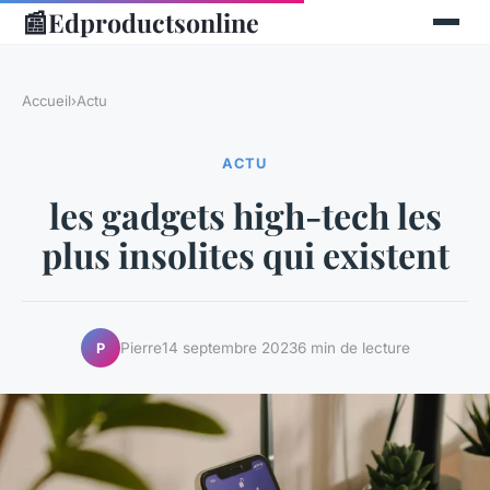
📰
Edproductsonline
Accueil
›
Actu
ACTU
les gadgets high-tech les
plus insolites qui existent
Pierre
14 septembre 2023
6 min de lecture
P