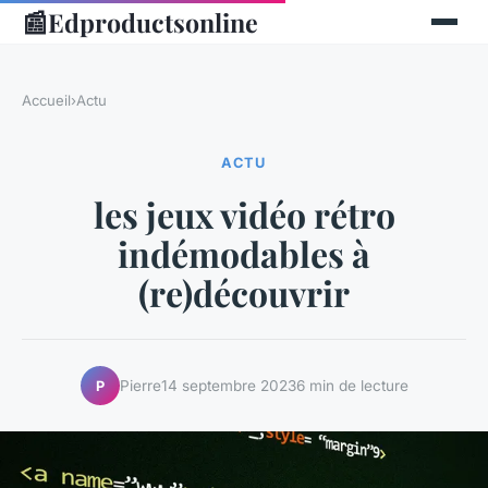
📰
Edproductsonline
Accueil
›
Actu
ACTU
les jeux vidéo rétro
indémodables à
(re)découvrir
Pierre
14 septembre 2023
6 min de lecture
P