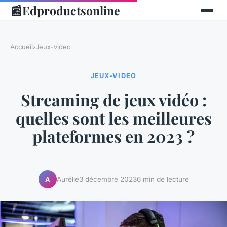
📰
Edproductsonline
Accueil
›
Jeux-video
JEUX-VIDEO
Streaming de jeux vidéo :
quelles sont les meilleures
plateformes en 2023 ?
Aurélie
3 décembre 2023
6 min de lecture
A