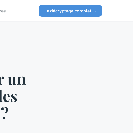
nes
Le décryptage complet →
r un
les
 ?