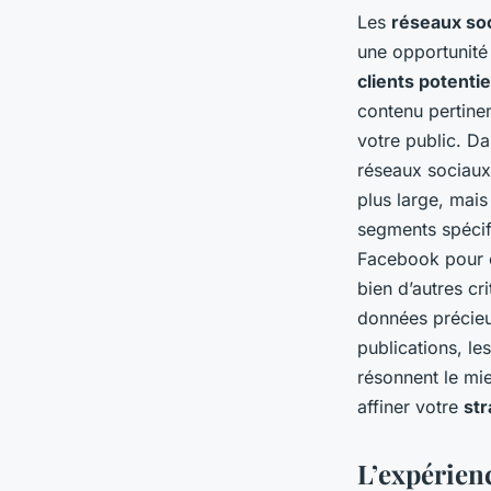
Les
réseaux so
une opportunité
clients potentie
contenu pertine
votre public. D
réseaux sociaux
plus large, mais
segments spécifi
Facebook pour ci
bien d’autres cr
données précieu
publications, l
résonnent le mie
affiner votre
str
L’expérienc