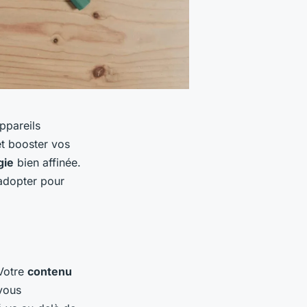
ppareils
t booster vos
gie
bien affinée.
 adopter pour
 Votre
contenu
 vous