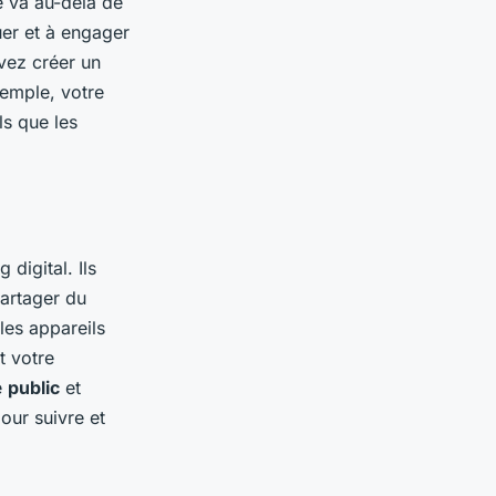
té va au-delà de
uer et à engager
vez créer un
xemple, votre
ls que les
digital. Ils
partager du
les appareils
t votre
e
public
et
our suivre et