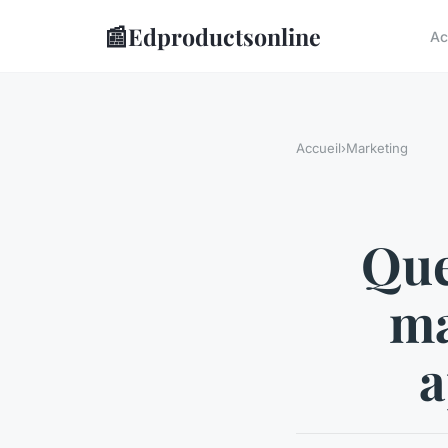
📰
Edproductsonline
Ac
Accueil
›
Marketing
Que
ma
a