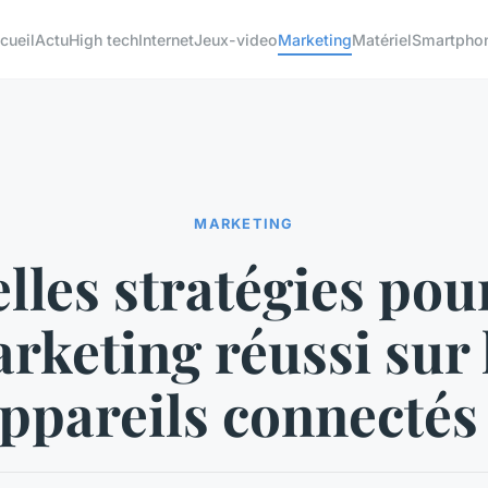
cueil
Actu
High tech
Internet
Jeux-video
Marketing
Matériel
Smartpho
MARKETING
lles stratégies pou
rketing réussi sur 
ppareils connectés