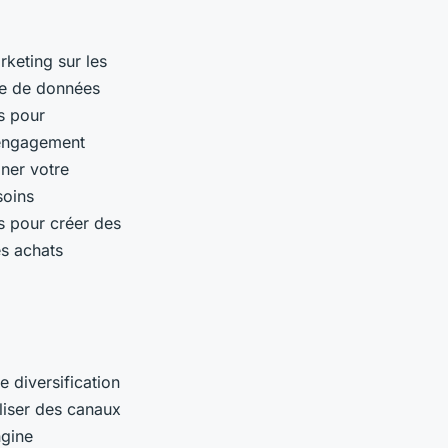
rketing sur les
ve de données
s pour
r engagement
iner votre
soins
s pour créer des
s achats
 diversification
liser des canaux
ngine