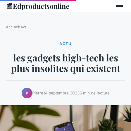
📰
Edproductsonline
Accueil
›
Actu
ACTU
les gadgets high-tech les
plus insolites qui existent
Pierre
14 septembre 2023
6 min de lecture
P