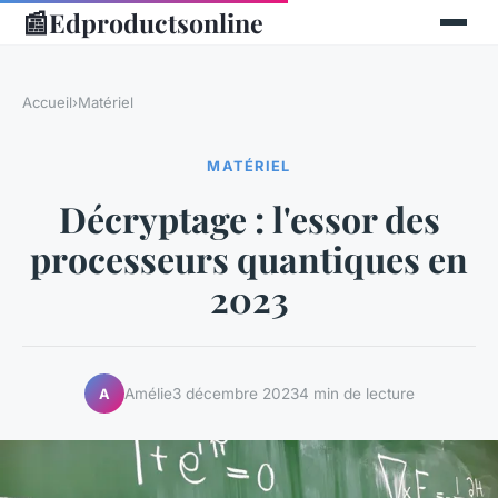
📰
Edproductsonline
Accueil
›
Matériel
MATÉRIEL
Décryptage : l'essor des
processeurs quantiques en
2023
Amélie
3 décembre 2023
4 min de lecture
A