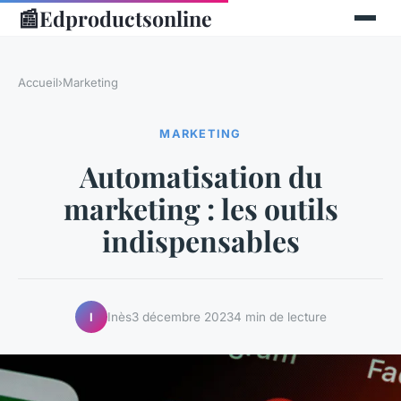
📰
Edproductsonline
Accueil
›
Marketing
MARKETING
Automatisation du
marketing : les outils
indispensables
Inès
3 décembre 2023
4 min de lecture
I